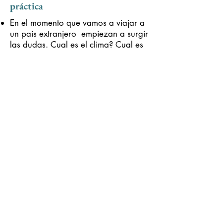
práctica
En el momento que vamos a viajar a
un país extranjero empiezan a surgir
las dudas. Cual es el clima? Cual es
el tipo de cambio? Que ropa llevar?
Como manejar en la nieve? Quiero
viajar con mi perro?
Hemos diseñado un apartado con
consejos y datos prácticos de Big
Bear ,que te pueden ayudar a
hacerte sentir mas seguro.
Precio de
Asesoría