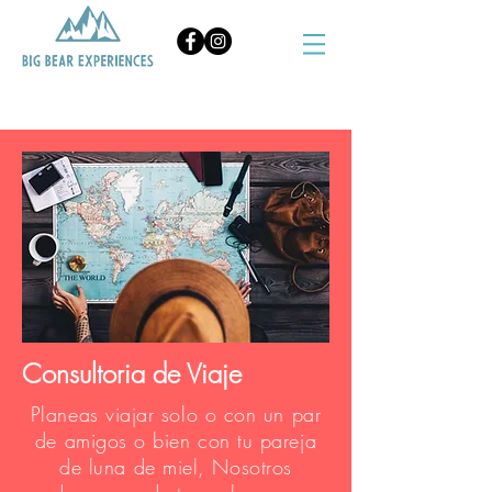
BOOK NOW
Consultoria de Viaje
Planeas viajar solo o con un par
de amigos o bien con tu pareja
de luna de miel, Nosotros