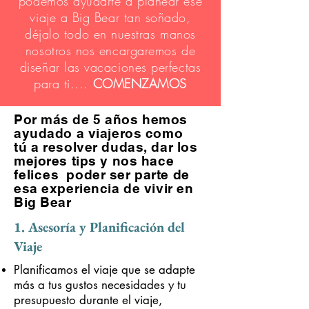
podemos ayudarte a planear ese
viaje a Big Bear tan soñado,
déjalo todo en nuestras manos
nosotros nos encargaremos de
diseñar las vacaciones perfectas
para ti....
COMENZAMOS
Por
más
de 5 años hemos
ayudado a viajeros como
tú
a resolver dudas, dar los
mejores tips y nos hace
felices
poder ser parte de
esa experiencia de vivir en
Big Bear
1. Asesoría y Planificación del
Viaje
Planificamos el viaje que se adapte
más a tus gustos necesidades y tu
presupuesto durante el viaje,